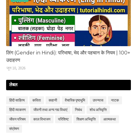
लिंग (Gender in Hindi): परिभाषा, भेद और पहचान के नियम | 100+
उदाहरण
जून 10, 2026
लेबल
हिंदी साहित्‍य
कविता
कहानी
वैचारिक पृष्ठभूमि
उपन्‍यास
नाटक
हिंदी व्‍याकरण
जीवनी तथा अन्य गद्य विधाएं
निबंध
शोध अभिवृत्ति
जीवन परिचय
काल विभाजन
परिशिष्‍ट
शिक्षण अभिवृत्ति
आत्मकथा
संप्रेषण