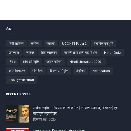
लेबल
हिंदी साहित्‍य
कविता
कहानी
UGC NET Paper 1
वैचारिक पृष्ठभूमि
उपन्‍यास
नाटक
हिंदी व्‍याकरण
जीवनी तथा अन्य गद्य विधाएं
Hindi-Quiz
निबंध
शोध अभिवृत्ति
जीवन परिचय
Hindi Literature 1000+
काल विभाजन
परिशिष्‍ट
शिक्षण अभिवृत्ति
संप्रेषण
Notification
Thought in Hindi
RECENT POSTS
सरोज-स्मृति – निराला का शोकगीत | सारांश, व्याख्या, विशेषताएँ एवं
महत्वपूर्ण प्रश्नोत्तर
दिसंबर 08, 2025