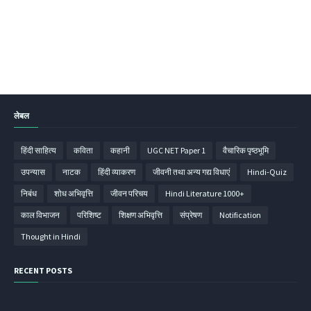
लेबल
हिंदी साहित्‍य
कविता
कहानी
UGC NET Paper 1
वैचारिक पृष्ठभूमि
उपन्‍यास
नाटक
हिंदी व्‍याकरण
जीवनी तथा अन्य गद्य विधाएं
Hindi-Quiz
निबंध
शोध अभिवृत्ति
जीवन परिचय
Hindi Literature 1000+
काल विभाजन
परिशिष्‍ट
शिक्षण अभिवृत्ति
संप्रेषण
Notification
Thought in Hindi
RECENT POSTS