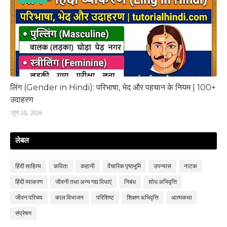
लिंग (Gender in Hindi): परिभाषा, भेद और पहचान के नियम | 100+
उदाहरण
जून 10, 2026
लेबल
हिंदी साहित्‍य
कविता
कहानी
वैचारिक पृष्ठभूमि
उपन्‍यास
नाटक
हिंदी व्‍याकरण
जीवनी तथा अन्य गद्य विधाएं
निबंध
शोध अभिवृत्ति
जीवन परिचय
काल विभाजन
परिशिष्‍ट
शिक्षण अभिवृत्ति
आत्मकथा
संप्रेषण