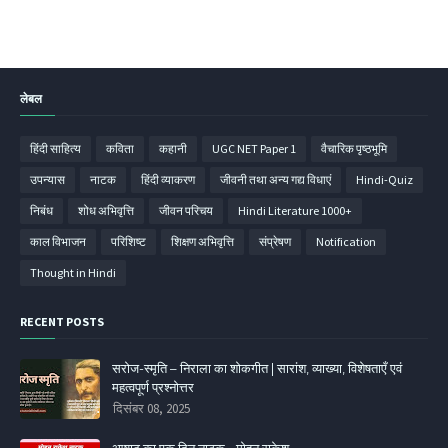
लेबल
हिंदी साहित्‍य
कविता
कहानी
UGC NET Paper 1
वैचारिक पृष्ठभूमि
उपन्‍यास
नाटक
हिंदी व्‍याकरण
जीवनी तथा अन्य गद्य विधाएं
Hindi-Quiz
निबंध
शोध अभिवृत्ति
जीवन परिचय
Hindi Literature 1000+
काल विभाजन
परिशिष्‍ट
शिक्षण अभिवृत्ति
संप्रेषण
Notification
Thought in Hindi
RECENT POSTS
सरोज-स्मृति – निराला का शोकगीत | सारांश, व्याख्या, विशेषताएँ एवं
महत्वपूर्ण प्रश्नोत्तर
दिसंबर 08, 2025