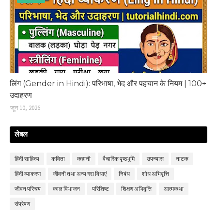
लिंग (Gender in Hindi): परिभाषा, भेद और पहचान के नियम | 100+
उदाहरण
जून 10, 2026
लेबल
हिंदी साहित्‍य
कविता
कहानी
वैचारिक पृष्ठभूमि
उपन्‍यास
नाटक
हिंदी व्‍याकरण
जीवनी तथा अन्य गद्य विधाएं
निबंध
शोध अभिवृत्ति
जीवन परिचय
काल विभाजन
परिशिष्‍ट
शिक्षण अभिवृत्ति
आत्मकथा
संप्रेषण