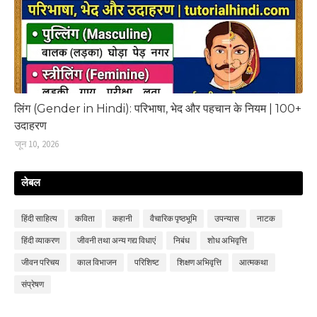
लिंग (Gender in Hindi): परिभाषा, भेद और पहचान के नियम | 100+
उदाहरण
जून 10, 2026
लेबल
हिंदी साहित्‍य
कविता
कहानी
वैचारिक पृष्ठभूमि
उपन्‍यास
नाटक
हिंदी व्‍याकरण
जीवनी तथा अन्य गद्य विधाएं
निबंध
शोध अभिवृत्ति
जीवन परिचय
काल विभाजन
परिशिष्‍ट
शिक्षण अभिवृत्ति
आत्मकथा
संप्रेषण