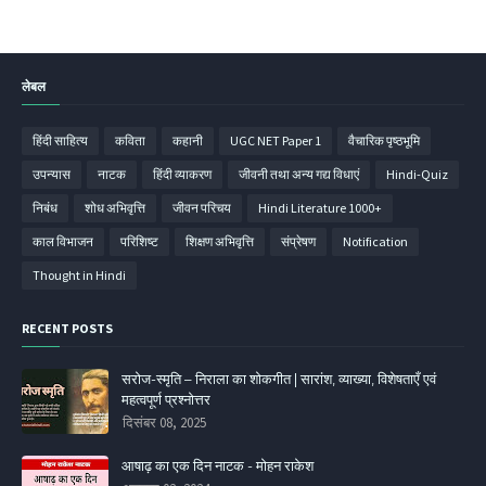
लेबल
हिंदी साहित्‍य
कविता
कहानी
UGC NET Paper 1
वैचारिक पृष्ठभूमि
उपन्‍यास
नाटक
हिंदी व्‍याकरण
जीवनी तथा अन्य गद्य विधाएं
Hindi-Quiz
निबंध
शोध अभिवृत्ति
जीवन परिचय
Hindi Literature 1000+
काल विभाजन
परिशिष्‍ट
शिक्षण अभिवृत्ति
संप्रेषण
Notification
Thought in Hindi
RECENT POSTS
सरोज-स्मृति – निराला का शोकगीत | सारांश, व्याख्या, विशेषताएँ एवं
महत्वपूर्ण प्रश्नोत्तर
दिसंबर 08, 2025
आषाढ़ का एक दिन नाटक - मोहन राकेश