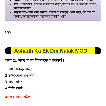
१२३
Ashadh Ka Ek Din
Natak
MCQ
प्रश्‍न 01. आषाढ़ का एक दिन नाटक के लेखक है ?
जगदीशचन्द्र माथुर
उपेन्द्रनाथ नाथ अश्क
मोहन राकेश
विनोद त्यागी
उत्तर: 3. मोहन राकेश