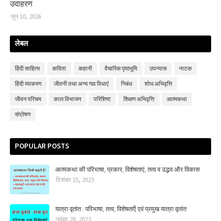
उदाहरण
जून 10, 2026
लेबल
हिंदी साहित्‍य
कविता
कहानी
वैचारिक पृष्ठभूमि
उपन्‍यास
नाटक
हिंदी व्‍याकरण
जीवनी तथा अन्य गद्य विधाएं
निबंध
शोध अभिवृत्ति
जीवन परिचय
काल विभाजन
परिशिष्‍ट
शिक्षण अभिवृत्ति
आत्मकथा
संप्रेषण
POPULAR POSTS
आत्मकथा की परिभाषा, प्रकार, विशेषताएं, तत्‍व व उद्भव और विकास
दिसंबर 15, 2023
यात्रा वृतांत : परिभाषा, तत्‍व, विशेषताऍं एवं प्रमुख यात्रा वृतांत
नवंबर 28, 2023