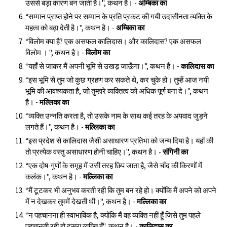
उससे बड़ा कारण बन जाती है।", कथन है। -
अम्बिका का
“सम्मान प्राप्त होने पर सम्मान के प्रति प्रकट की गयी उदासीनता व्यक्ति के
महत्व को बढ़ा देती है।", कथन है। -
अम्बिका का
“विलोम क्या है? एक असफल कालिदास। और कालिदास? एक असफल
विलोम । ", कथन है। -
विलोम का
“यहाँ से जाकर मैं अपनी भूमि से उखड़ जाऊँगा।”, कथन है। -
कालिदास का
“इस भूमि से तुम जो कुछ ग्रहण कर सकते थे, कर चुके हो। तुम्हें आज नयी
भूमि की आवश्यकता है, जो तुम्हारे व्यक्तित्व को अधिक पूर्ण बना दे।", कथन
है। -
मल्लिका का
“व्यक्ति उन्नति करता है, तो उसके नाम के साथ कई तरह के अपवाद जुड़ने
लगते हैं।", कथन है। -
मल्लिका का
“इस प्रदेश से कालिदास जैसी असाधारण प्रतिभा को जन्म दिया है। यहाँ की
तो प्रत्येक वस्तु असाधारण होनी चाहिए।", कथन है। -
संगिनी का
“एक दोष-गुणों के समूह में उसी तरह छिप जाता है, जैसे चाँद की किरणों में
कलंक।", कथन है। -
मल्लिका का
“मैं टूटकर भी अनुभव करती रही कि तुम बन रहे हो। क्योंकि मैं अपने को अपने
में न देखकर तुममें देखती थी।", कथन है। -
मल्लिका का
“न पहचानना ही स्वाभाविक है, क्योंकि मैं वह व्यक्ति नहीं हूँ जिसे तुम पहले
पहचानती रही हो दूसरा व्यक्ति हूँ", कथन है। -
कालिदास का