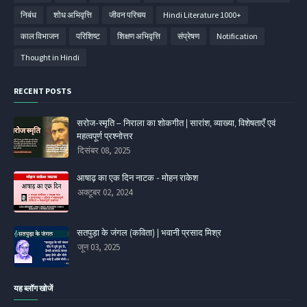
निबंध
शोध अभिवृत्ति
जीवन परिचय
Hindi Literature 1000+
काल विभाजन
परिशिष्‍ट
शिक्षण अभिवृत्ति
संप्रेषण
Notification
Thought in Hindi
RECENT POSTS
सरोज-स्मृति – निराला का शोकगीत | सारांश, व्याख्या, विशेषताएँ एवं
महत्वपूर्ण प्रश्नोत्तर
दिसंबर 08, 2025
आषाढ़ का एक दिन नाटक - मोहन राकेश
अक्टूबर 02, 2024
सतपुड़ा के जंगल (कविता) | भवानी प्रसाद मिश्र
जून 03, 2025
यह ब्लॉग खोजें