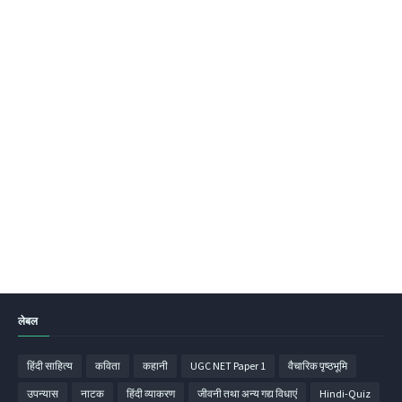
लेबल
हिंदी साहित्‍य
कविता
कहानी
UGC NET Paper 1
वैचारिक पृष्ठभूमि
उपन्‍यास
नाटक
हिंदी व्‍याकरण
जीवनी तथा अन्य गद्य विधाएं
Hindi-Quiz