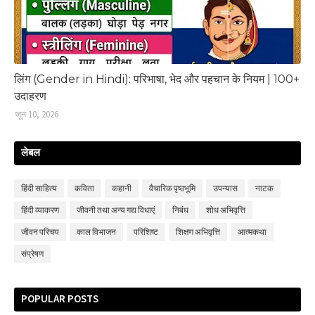
लिंग (Gender in Hindi): परिभाषा, भेद और पहचान के नियम | 100+
उदाहरण
जून 10, 2026
लेबल
हिंदी साहित्‍य
कविता
कहानी
वैचारिक पृष्ठभूमि
उपन्‍यास
नाटक
हिंदी व्‍याकरण
जीवनी तथा अन्य गद्य विधाएं
निबंध
शोध अभिवृत्ति
जीवन परिचय
काल विभाजन
परिशिष्‍ट
शिक्षण अभिवृत्ति
आत्मकथा
संप्रेषण
POPULAR POSTS