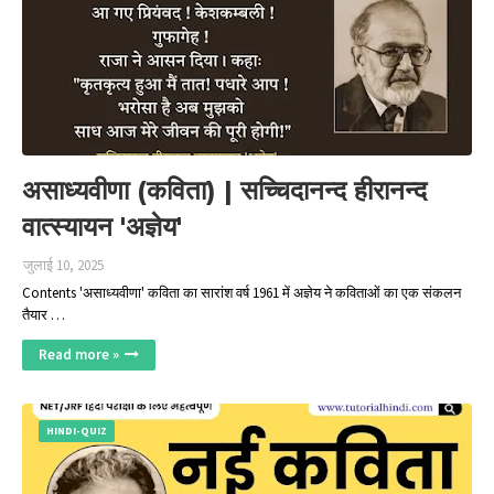
असाध्यवीणा (कविता) | सच्चिदानन्द हीरानन्द
वात्स्यायन 'अज्ञेय'
जुलाई 10, 2025
Contents 'असाध्यवीणा' कविता का सारांश वर्ष 1961 में अज्ञेय ने कविताओं का एक संकलन
तैयार …
Read more »
HINDI-QUIZ