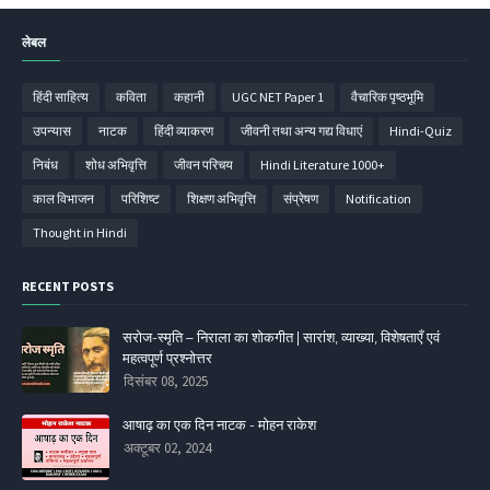
लेबल
हिंदी साहित्‍य
कविता
कहानी
UGC NET Paper 1
वैचारिक पृष्ठभूमि
उपन्‍यास
नाटक
हिंदी व्‍याकरण
जीवनी तथा अन्य गद्य विधाएं
Hindi-Quiz
निबंध
शोध अभिवृत्ति
जीवन परिचय
Hindi Literature 1000+
काल विभाजन
परिशिष्‍ट
शिक्षण अभिवृत्ति
संप्रेषण
Notification
Thought in Hindi
RECENT POSTS
सरोज-स्मृति – निराला का शोकगीत | सारांश, व्याख्या, विशेषताएँ एवं
महत्वपूर्ण प्रश्नोत्तर
दिसंबर 08, 2025
आषाढ़ का एक दिन नाटक - मोहन राकेश
अक्टूबर 02, 2024