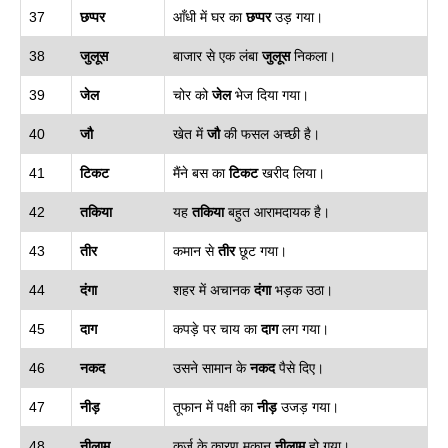
37
छप्पर
आँधी में घर का
छप्पर
उड़ गया।
38
जुलूस
बाजार से एक लंबा
जुलूस
निकला।
39
जेल
चोर को
जेल
भेज दिया गया।
40
जौ
खेत में
जौ
की फसल अच्छी है।
41
टिकट
मैंने बस का
टिकट
खरीद लिया।
42
तकिया
यह
तकिया
बहुत आरामदायक है।
43
तीर
कमान से
तीर
छूट गया।
44
दंगा
शहर में अचानक
दंगा
भड़क उठा।
45
दाग
कपड़े पर चाय का
दाग
लग गया।
46
नकद
उसने सामान के
नकद
पैसे दिए।
47
नीड़
तूफान में पक्षी का
नीड़
उजड़ गया।
48
नीलाम
कर्ज के कारण मकान
नीलाम
हो गया।