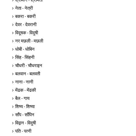
नेता - नेत्री
बकरा - बकरी
देवर - देवरानी
विदूषक - विदुषी
नर मछली - मछली
धोबी - धोबिन
सिंह - सिंहनी
चौधरी - चौधराइन
बलवान - बलवती
नाना - नानी
मेंढक - मेंढकी
बैल - गाय
शिष्य - शिष्या
साँप - साँपिन
विद्वान - विदुषी
पति - पत्नी