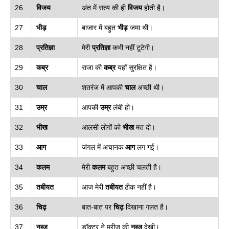
26
विजय
अंत में सत्य की ही
विजय
होती है।
27
भीड़
बाजार में बहुत
भीड़
जमा थी।
28
प्रतिज्ञा
मेरी
प्रतिज्ञा
कभी नहीं टूटेगी।
29
कब्र
राजा की
कब्र
यहाँ सुरक्षित है।
30
चाल
शतरंज में आपकी
चाल
अच्छी थी।
31
उम्र
आपकी
उम्र
लंबी हो।
32
भीख
आलसी लोगों को
भीख
मत दो।
33
आग
जंगल में अचानक
आग
लग गई।
34
कलम
मेरी
कलम
बहुत अच्छी चलती है।
35
तबीयत
आज मेरी
तबीयत
ठीक नहीं है।
36
चिढ़
बात-बात पर
चिढ़
दिखाना गलत है।
37
नब्ज
डॉक्टर ने मरीज की
नब्ज
देखी।