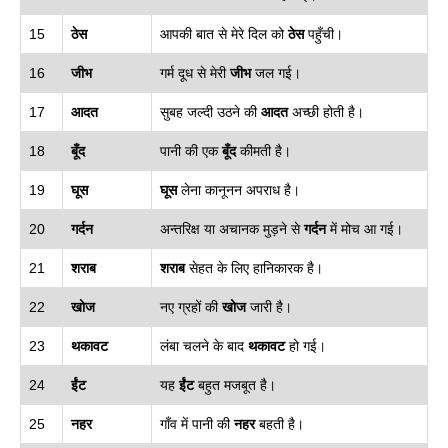
15
ठेस
आपकी बात से मेरे दिल को
ठेस
पहुँची।
16
जीभ
गर्म दूध से मेरी
जीभ
जल गई।
17
आदत
सुबह जल्दी उठने की
आदत
अच्छी होती है।
18
बूँद
पानी की एक
बूँद
कीमती है।
19
घूस
घूस
लेना कानूनन अपराध है।
20
गर्दन
अन्तरिक्ष या अचानक मुड़ने से
गर्दन
में मोच आ गई।
21
शराब
शराब
सेहत के लिए हानिकारक है।
22
खोज
नए ग्रहों की
खोज
जारी है।
23
थकावट
लंबा चलने के बाद
थकावट
हो गई।
24
ईंट
यह
ईंट
बहुत मजबूत है।
25
नहर
गाँव में पानी की
नहर
बहती है।