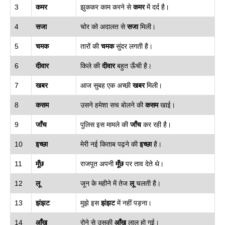
3
कमर
झुककर काम करने से
कमर
में दर्द है।
4
सजा
चोर को अदालत से
सजा
मिली।
5
चमक
तारों की
चमक
सुंदर लगती है।
6
दीवार
किले की
दीवार
बहुत ऊँची है।
7
खबर
आज सुबह एक अच्छी
खबर
मिली।
8
कसम
उसने हमेशा सच बोलने की
कसम
खाई।
9
जाँच
पुलिस इस मामले की
जाँच
कर रही है।
10
इच्छा
मेरी नई किताब पढ़ने की
इच्छा
है।
11
मूँछ
राजपूत अपनी
मूँछ
पर ताव देते थे।
12
लू
जून के महीने में तेज
लू
चलती है।
13
झंझट
मुझे इस
झंझट
में नहीं पड़ना।
14
आँख
रोने से उसकी
आँख
लाल हो गई।