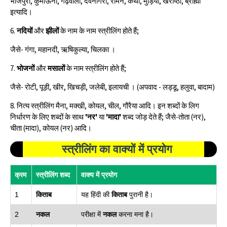
भोजपुरी, कुमाऊँनी, गढ़वाली, देवनागरी, रोमन, कैथी, मुड़िया, खरोष्ठी, ब्राह्मी
इत्यादि।
6.
नदियों
और
झीलों
के नाम के नाम स्त्रीलिंग होते हैं;
जैसे- गंगा, महानदी, ऋषिकुल्या, चिलका ।
7.
भोजनों
और
मसालों
के नाम स्त्रीलिंग होते हैं;
जैसे- रोटी, पूड़ी, खीर, खिचड़ी, जलेबी, इलायची । (अपवाद - लड्डू, हलुवा, बादाम)
8. नित्य स्त्रीलिंग मैना, मक्खी, कोयल, चील, गौरैया आदि। इन शब्दों के लिग
निर्धारण के लिए शब्दों के साथ
'नर'
या
'मादा'
शब्द जोड़ देते हैं; जैसे-तोता (नर),
चीता (मादा), कोयल (नर) आदि।
स्त्रीलिंग का
वाक्‍यों में प्रयोग
क्रम
स्त्रीलिंग शब्द
वाक्य में प्रयोग
1
किताब
यह हिंदी की
किताब
पुरानी है।
2
नकल
परीक्षा में
नकल
करना मना है।