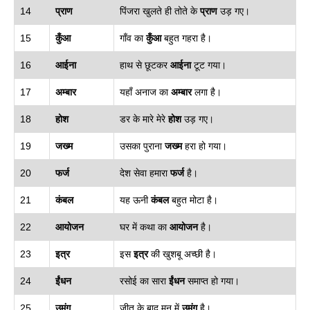
14
प्राण
पिंजरा खुलते ही तोते के
प्राण
उड़ गए।
15
कुँआ
गाँव का
कुँआ
बहुत गहरा है।
16
आईना
हाथ से छूटकर
आईना
टूट गया।
17
अम्बार
यहाँ अनाज का
अम्बार
लगा है।
18
होश
डर के मारे मेरे
होश
उड़ गए।
19
जख्म
उसका पुराना
जख्म
हरा हो गया।
20
फर्ज
देश सेवा हमारा
फर्ज
है।
21
कंबल
यह ऊनी
कंबल
बहुत मोटा है।
22
आयोजन
घर में कथा का
आयोजन
है।
23
इत्र
इस
इत्र
की खुशबू अच्छी है।
24
ईंधन
रसोई का सारा
ईंधन
समाप्त हो गया।
25
उमंग
जीत के बाद मन में
उमंग
है।