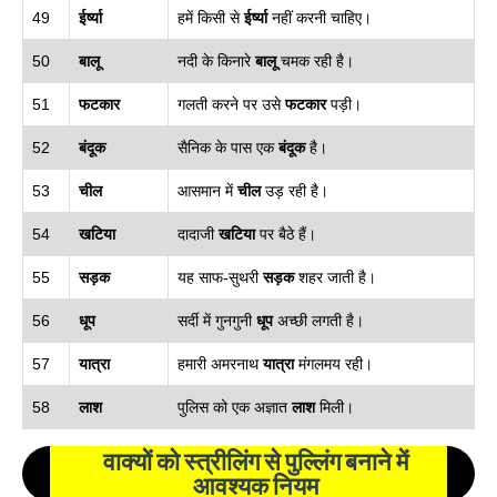
49
ईर्ष्या
हमें किसी से
ईर्ष्या
नहीं करनी चाहिए।
50
बालू
नदी के किनारे
बालू
चमक रही है।
51
फटकार
गलती करने पर उसे
फटकार
पड़ी।
52
बंदूक
सैनिक के पास एक
बंदूक
है।
53
चील
आसमान में
चील
उड़ रही है।
54
खटिया
दादाजी
खटिया
पर बैठे हैं।
55
सड़क
यह साफ-सुथरी
सड़क
शहर जाती है।
56
धूप
सर्दी में गुनगुनी
धूप
अच्छी लगती है।
57
यात्रा
हमारी अमरनाथ
यात्रा
मंगलमय रही।
58
लाश
पुलिस को एक अज्ञात
लाश
मिली।
वाक्यों को स्त्रीलिंग से पुल्लिंग बनाने में
आवश्यक नियम