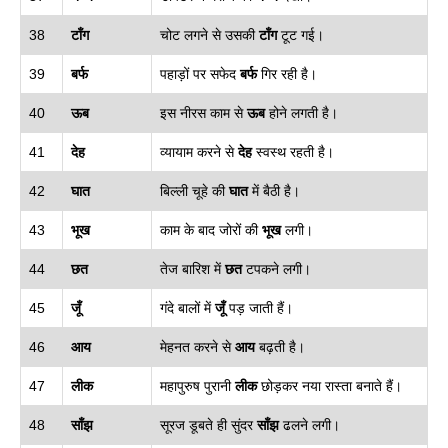
38
टाँग
चोट लगने से उसकी
टाँग
टूट गई।
39
बर्फ
पहाड़ों पर सफेद
बर्फ
गिर रही है।
40
ऊब
इस नीरस काम से
ऊब
होने लगती है।
41
देह
व्यायाम करने से
देह
स्वस्थ रहती है।
42
घात
बिल्ली चूहे की
घात
में बैठी है।
43
भूख
काम के बाद जोरों की
भूख
लगी।
44
छत
तेज बारिश में
छत
टपकने लगी।
45
जूँ
गंदे बालों में
जूँ
पड़ जाती हैं।
46
आय
मेहनत करने से
आय
बढ़ती है।
47
लीक
महापुरुष पुरानी
लीक
छोड़कर नया रास्ता बनाते हैं।
48
साँझ
सूरज डूबते ही सुंदर
साँझ
ढलने लगी।