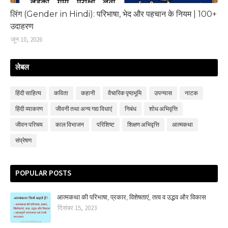
लिंग (Gender in Hindi): परिभाषा, भेद और पहचान के नियम | 100+
उदाहरण
जून 10, 2026
लेबल
हिंदी साहित्‍य
कविता
कहानी
वैचारिक पृष्ठभूमि
उपन्‍यास
नाटक
हिंदी व्‍याकरण
जीवनी तथा अन्य गद्य विधाएं
निबंध
शोध अभिवृत्ति
जीवन परिचय
काल विभाजन
परिशिष्‍ट
शिक्षण अभिवृत्ति
आत्मकथा
संप्रेषण
POPULAR POSTS
आत्मकथा की परिभाषा, प्रकार, विशेषताएं, तत्‍व व उद्भव और विकास
दिसंबर 15, 2023