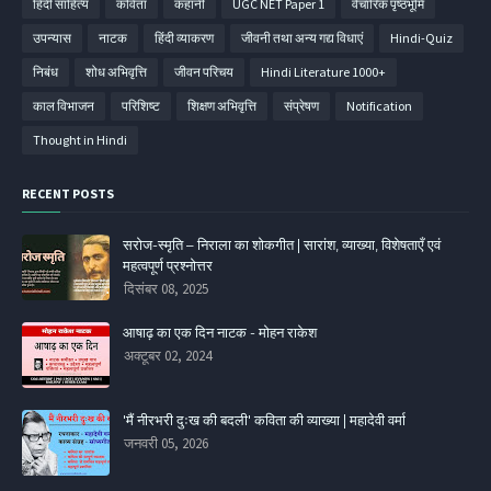
हिंदी साहित्‍य
कविता
कहानी
UGC NET Paper 1
वैचारिक पृष्ठभूमि
उपन्‍यास
नाटक
हिंदी व्‍याकरण
जीवनी तथा अन्य गद्य विधाएं
Hindi-Quiz
निबंध
शोध अभिवृत्ति
जीवन परिचय
Hindi Literature 1000+
काल विभाजन
परिशिष्‍ट
शिक्षण अभिवृत्ति
संप्रेषण
Notification
Thought in Hindi
RECENT POSTS
सरोज-स्मृति – निराला का शोकगीत | सारांश, व्याख्या, विशेषताएँ एवं
महत्वपूर्ण प्रश्नोत्तर
दिसंबर 08, 2025
आषाढ़ का एक दिन नाटक - मोहन राकेश
अक्टूबर 02, 2024
'मैं नीरभरी दुःख की बदली' कविता की व्‍याख्‍या | महादेवी वर्मा
जनवरी 05, 2026