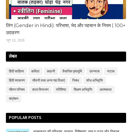
लिंग (Gender in Hindi): परिभाषा, भेद और पहचान के नियम | 100+
उदाहरण
जून 10, 2026
लेबल
हिंदी साहित्‍य
कविता
कहानी
वैचारिक पृष्ठभूमि
उपन्‍यास
नाटक
हिंदी व्‍याकरण
जीवनी तथा अन्य गद्य विधाएं
निबंध
शोध अभिवृत्ति
जीवन परिचय
काल विभाजन
परिशिष्‍ट
शिक्षण अभिवृत्ति
आत्मकथा
संप्रेषण
POPULAR POSTS
आत्मकथा की परिभाषा, प्रकार, विशेषताएं, तत्‍व व उद्भव और विकास