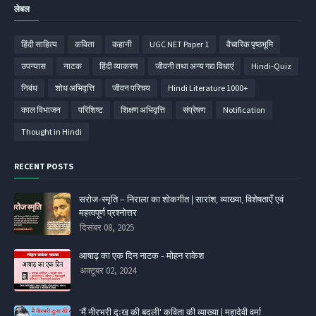
लेबल
हिंदी साहित्‍य
कविता
कहानी
UGC NET Paper 1
वैचारिक पृष्ठभूमि
उपन्‍यास
नाटक
हिंदी व्‍याकरण
जीवनी तथा अन्य गद्य विधाएं
Hindi-Quiz
निबंध
शोध अभिवृत्ति
जीवन परिचय
Hindi Literature 1000+
काल विभाजन
परिशिष्‍ट
शिक्षण अभिवृत्ति
संप्रेषण
Notification
Thought in Hindi
RECENT POSTS
सरोज-स्मृति – निराला का शोकगीत | सारांश, व्याख्या, विशेषताएँ एवं
महत्वपूर्ण प्रश्नोत्तर
दिसंबर 08, 2025
आषाढ़ का एक दिन नाटक - मोहन राकेश
अक्टूबर 02, 2024
'मैं नीरभरी दुःख की बदली' कविता की व्‍याख्‍या | महादेवी वर्मा