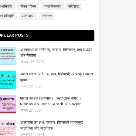
 अभिवृत्ति
जीवन परिचय
काल विभाजन
परिशिष्‍ट
्षण अभिवृत्ति
आत्मकथा
संप्रेषण
OPULAR POSTS
आत्मकथा की परिभाषा, प्रकार, विशेषताएं, तत्‍व व उद्भव
और विकास
दिसंबर 15, 2023
यात्रा वृतांत : परिभाषा, तत्‍व, विशेषताऍं एवं प्रमुख यात्रा
वृतांत
नवंबर 28, 2023
मानस का हंस (उपन्यास) : अमृत लाल नागर ।
Manas Ka Hans - Amritlal Nagar
नवंबर 23, 2024
आलोचना का अर्थ, प्रकार, विशेषताएं एवं प्रमुख
आलोचना और आलोचक
जनवरी 10, 2024