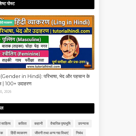
िष्ट पोस्ट
िंदी व्‍याकरण
ग (Gender in Hindi): परिभाषा, भेद और पहचान के
म | 100+ उदाहरण
10, 2026
बल
ी साहित्‍य
कविता
कहानी
वैचारिक पृष्ठभूमि
उपन्‍यास
टक
हिंदी व्‍याकरण
जीवनी तथा अन्य गद्य विधाएं
निबंध